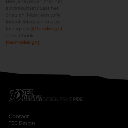
Ben je tevreden met het
eindresultaat? Laat het
ons zien! Maak een toffe
foto of video, tag ons op
Instagram
(@tec.design)
of Facebook
(tecmxdesign)
Contact
TEC Design