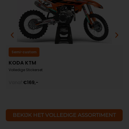
Semi-custom
KODA KTM
Volledige Stickerset
V
Vanaf:
€169,-
V
BEKIJK HET VOLLEDIGE ASSORTIMENT