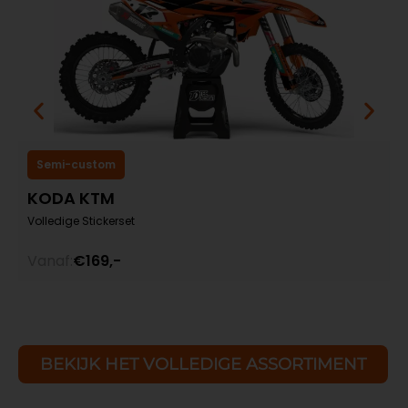
Semi-custom
KODA KTM
Volledige Stickerset
V
Vanaf:
€169,-
V
BEKIJK HET VOLLEDIGE ASSORTIMENT