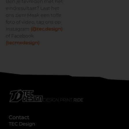
Ben je tevreden met het
eindresultaat? Laat het
ons zien! Maak een toffe
foto of video, tag ons op
Instagram
(@tec.design)
of Facebook
(tecmxdesign)
Contact
TEC Design